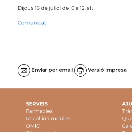
Dijous 16 de juliol de 0 a 12, alt
Comunicat
Enviar per email
Versió impresa
SERVEIS
AJ
Farmàcies
Trà
Recollida mobles
Que
OMIC
Cal