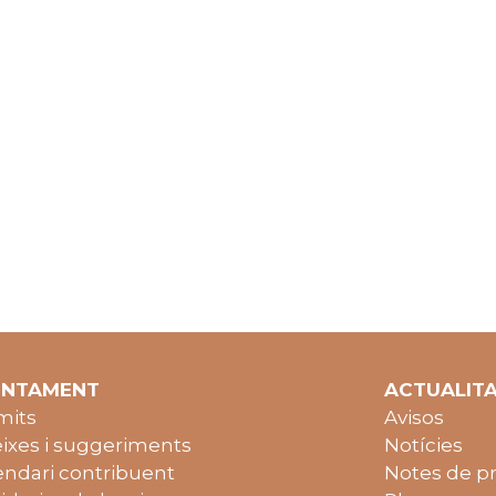
UNTAMENT
ACTUALIT
mits
Avisos
ixes i suggeriments
Notícies
endari contribuent
Notes de p