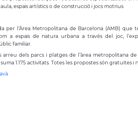
ula, espais artístics o de construcció i jocs motrius.
a per l’Àrea Metropolitana de Barcelona (AMB) que t
com a espais de natura urbana a través del joc, l’exp
lic familiar.
 arreu dels parcs i platges de l’àrea metropolitana d
ma 1.175 activitats. Totes les propostes són gratuïtes i no
Gavà