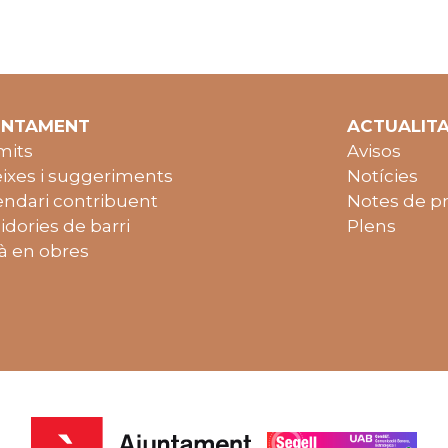
UNTAMENT
ACTUALIT
mits
Avisos
ixes i suggeriments
Notícies
endari contribuent
Notes de p
idories de barri
Plens
à en obres