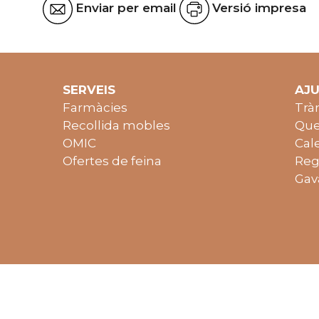
Enviar per email
Versió impresa
SERVEIS
AJ
Farmàcies
Trà
Recollida mobles
Que
OMIC
Cal
Ofertes de feina
Reg
Gav