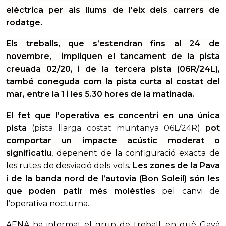
elèctrica per als llums de l'eix dels carrers de
rodatge.
Els treballs, que s’estendran fins al 24 de
novembre, impliquen el tancament de la pista
creuada 02/20, i de la tercera pista (06R/24L),
també coneguda com la pista curta al costat del
mar, entre la 1 i les 5.30 hores de la matinada.
El fet que l’operativa es concentri en una única
pista
(
pista llarga costat muntanya 06L/24R)
pot
comportar un impacte acústic moderat o
significatiu
, depenent de la configuració exacta de
les rutes de desviació dels vols
.
Les zones de la Pava
i de la banda nord de l’autovia (Bon Soleil) són les
que poden patir més molèsties
pel canvi de
l’operativa nocturna.
AENA ha informat el
grup de treball, en què
Gavà