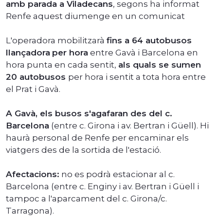
amb parada a Viladecans
, segons ha informat
Renfe aquest diumenge en un comunicat
L'operadora mobilitzarà
fins a 64 autobusos
llançadora
per hora
entre Gavà i Barcelona en
hora punta en cada sentit,
als quals se sumen
20 autobusos
per hora i sentit a tota hora entre
el Prat i Gavà.
A Gavà, els busos s'agafaran des del c.
Barcelona
(entre c. Girona i av. Bertran i Güell). Hi
haurà personal de Renfe per encaminar els
viatgers des de la sortida de l'estació.
Afectacions:
no es podrà estacionar al c.
Barcelona (entre c. Enginy i av. Bertran i Güell i
tampoc a l'aparcament del c. Girona/c.
Tarragona).