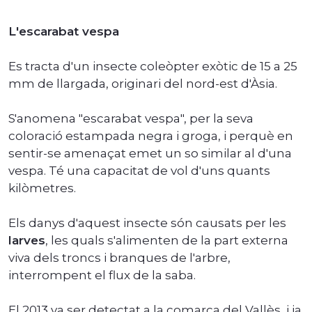
L'escarabat vespa
Es tracta d'un insecte coleòpter exòtic de 15 a 25
mm de llargada, originari del nord-est d'Àsia.
S'anomena "escarabat vespa", per la seva
coloració estampada negra i groga, i perquè en
sentir-se amenaçat emet un so similar al d'una
vespa. Té una capacitat de vol d'uns quants
kilòmetres.
Els danys d'aquest insecte són causats per les
larves
, les quals s'alimenten de la part externa
viva dels troncs i branques de l'arbre,
interrompent el flux de la saba.
El 2013 va ser detectat a la comarca del Vallès, i ja