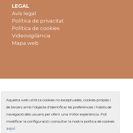
LEGAL
Avís legal
Política de privacitat
Política de cookies
Videovigilància
Mapa web
Aquesta web utilitza cookies no exceptuades, cookies pròpies i
de tercers amb l'objecte d'identificar les preferències i hàbits de
navegació dels usuaris per oferir una millor experiència. Pot
Plaça de Jaume Balmes s/n
|
modificar la configuració i consultar la nostra política de cookies
Telèfon
93 263 91 00
- Telèfon gratuït:
|
Contacte
aquí