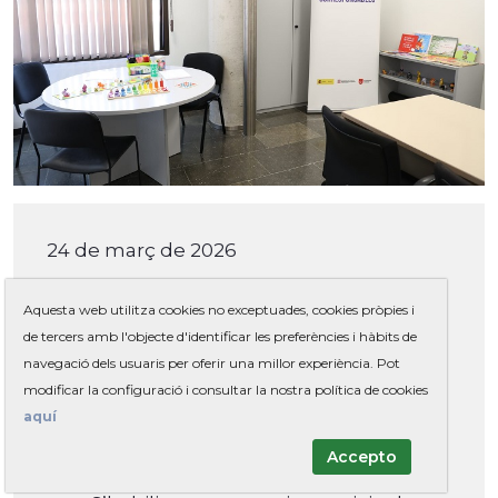
24 de març de 2026
Nou servei de cangur gratuït per
Aquesta web utilitza cookies no exceptuades, cookies pròpies i
facilitar la conciliació a Gavà
de tercers amb l'objecte d'identificar les preferències i hàbits de
Es tracta d’una prova pilot que té per
navegació dels usuaris per oferir una millor experiència. Pot
objectiu oferir un espai de cura dels
modificar la configuració i consultar la nostra política de cookies
aquí
infants mentre les famílies fan
gestions, practiquen esport o
Accepto
participen en tallers o activitats