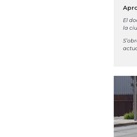
Apro
El do
la ciu
S’obr
actua