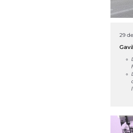
29 de
Gavà