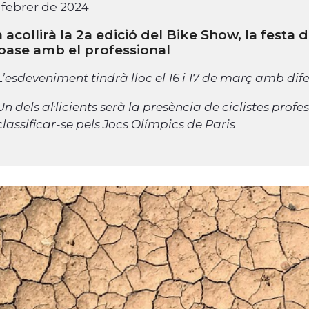
 febrer de 2024
 acollirà la 2a edició del Bike Show, la festa 
 base amb el professional
L’esdeveniment tindrà lloc el 16 i 17 de març amb dife
Un dels al·licients serà la presència de ciclistes pro
classificar-se pels Jocs Olímpics de Paris