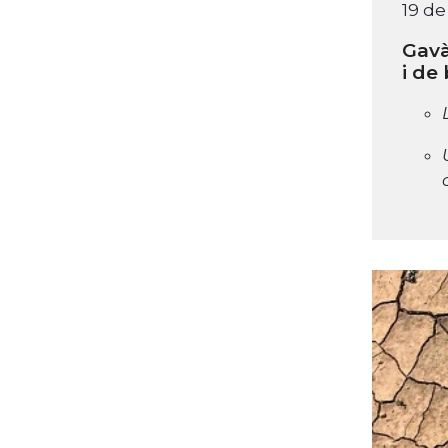
19 de
Gavà
i de