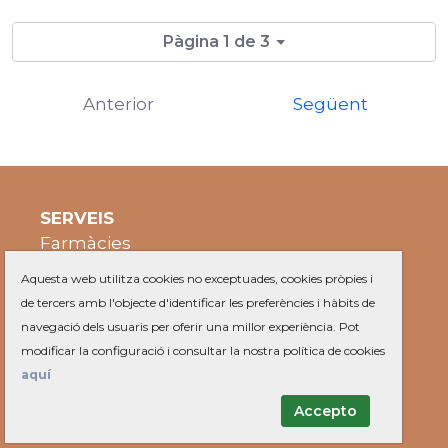
Pàgina 1 de 3
Anterior
Següent
SERVEIS
Farmàcies
Recollida mobles
Aquesta web utilitza cookies no exceptuades, cookies pròpies i
OMIC
de tercers amb l'objecte d'identificar les preferències i hàbits de
Ofertes de feina
navegació dels usuaris per oferir una millor experiència. Pot
modificar la configuració i consultar la nostra política de cookies
AJUNTAMENT
aquí
Tràmits
Queixes i suggeriments
Accepto
Calendari contribuent