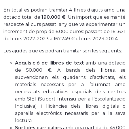
En total es podran tramitar 4 línies d’ajuts amb una
dotació total de
190.000 €
. Un import que es manté
respecte al curs passat, any que va experimentar un
increment de
prop de 6.000 euros: passant de 161.821
del curs 2022-2023 a 167.249 € el curs 2023-2024.
Les ajudes que es podran tramitar són les següents:
Adquisició de llibres de text
amb una dotació
de 50.000 €. A banda dels llibres, se
subvencionen els quaderns d’activitats, els
materials necessaris per a l’alumnat amb
necessitats educatives especials dels centres
amb SIEI
(Suport Intensiu per a l’Escolarització
Inclusiva) i llicències dels llibres digitals o
aparells electrònics necessaris per a la seva
lectura.
Sortides curriculars
amb una partida de 45.000