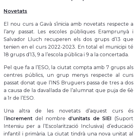
Novetats
El nou curs a Gavà s’inicia amb novetats respecte a
l’any passat. Les escoles públiques Eramprunyà i
Salvador Lluch recuperen els dos grups d’I3 que
tenien en el curs 2022-2023. En total el municipi té
18 grups d’I3, 9 a l’escola pública i 9 a la concertada.
Pel que fa a l’ESO, la ciutat compta amb 7 grups als
centres públics, un grup menys respecte al curs
passat donat que l’INS Bruguers passa de tres a dos
a causa de la davallada de l’alumnat que puja de 6è
a 1r de l’ESO.
Una altra de les novetats d’aquest curs és
l’
increment
del nombre
d’unitats de SIEI
(Suport
Intensiu per a l’Escolarització Inclusiva) d’educació
infantil i primària. La ciutat tindrà una nova unitat al