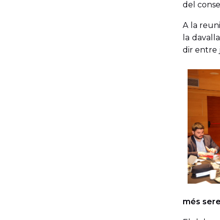
del conse
A la reun
la davall
dir entre
més sere