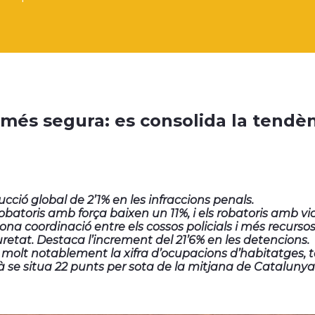
 més segura: es consolida la tendèn
cció global de 2’1% en les infraccions penals.
robatoris amb força baixen un 11%, i els robatoris amb vi
ona coordinació entre els cossos policials i més recursos
retat. Destaca l’increment del 21’6% en les detencions.
molt notablement la xifra d’ocupacions d’habitatges, 
 se situa 22 punts per sota de la mitjana de Catalunya