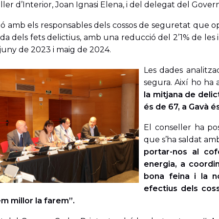
ller d’Interior, Joan Ignasi Elena, i del delegat del Gover
ió amb els responsables dels cossos de seguretat que op
ada dels fets delictius, amb una reducció del 2’1% de les 
 juny de 2023 i maig de 2024.
Les dades analitza
segura. Així ho ha 
la mitjana de delic
és de 67, a Gavà é
El conseller ha pos
que s’ha saldat am
portar-nos al co
energia, a coordi
bona feina i la n
efectius dels co
m millor la farem”.