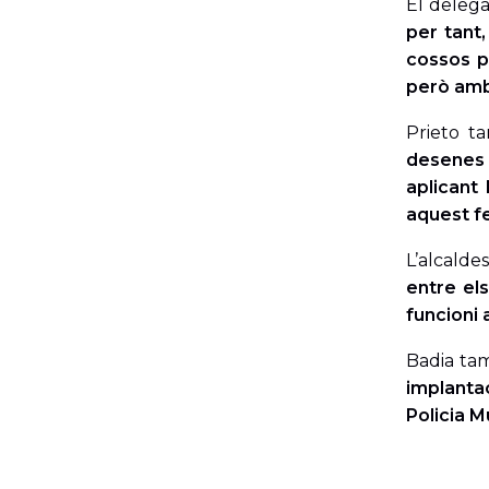
El delega
per tant,
cossos po
però amb
Prieto t
desenes 
aplicant
aquest f
L’alcalde
entre el
funcioni 
Badia ta
implantac
Policia Mu