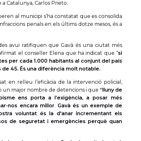
n a Catalunya, Carlos Prieto.
eren al municipi s’ha constatat que es consolida
infraccions penals en els últims dotze mesos, és a
des avui ratifiquen que Gavà és una ciutat més
afirmat el conseller Elena que ha indicat que “
si
tes per cada 1.000 habitants al conjunt del país
s de 45. És una diferència molt notable.
at en relleu l’eficàcia de la intervenció policial,
b un major nombre de detencions i que
“lluny de
foisme ens porta a l’exigència, a posar més
nar-nos encara millor
.
Gavà és un exemple de
ostra voluntat és la d'anar incrementant els
ssos de seguretat i emergències perquè quan