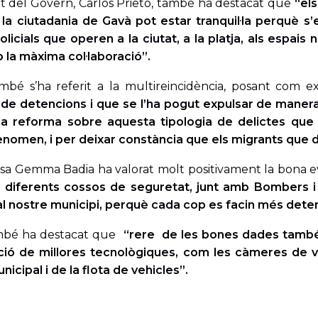
t del Govern, Carlos Prieto, també ha destacat que
“els
 la ciutadania de Gavà pot estar tranquil·la perquè s
licials que operen a la ciutat, a la platja, als espa
 la màxima col·laboració”.
ambé s’ha referit a la multireincidència, posant com
de detencions i que se l’ha pogut expulsar de manera 
 la reforma sobre aquesta tipologia de delictes que 
enomen, i per deixar constància que els migrants que
ssa Gemma Badia ha valorat molt positivament la bona e
s diferents cossos de seguretat, junt amb Bombers i 
al nostre municipi, perquè cada cop es facin més dete
mbé ha destacat que
“rere de les bones dades també h
ió de millores tecnològiques, com les càmeres de video
nicipal i de la flota de vehicles”.