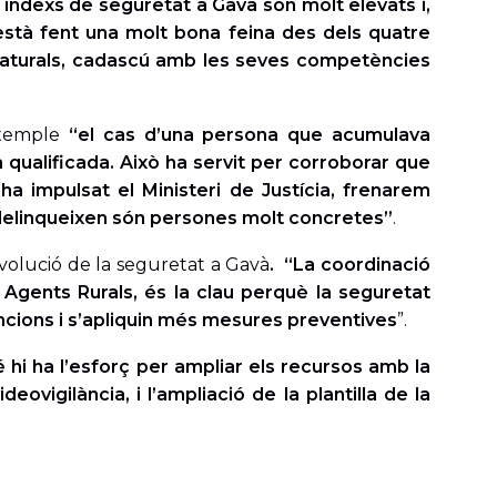
 índexs de seguretat a Gavà són molt elevats i,
’està fent una molt bona feina des dels quatre
is naturals, cadascú amb les seves competències
 exemple
“el cas d’una persona que acumulava
qualificada. Això ha servit per corroborar que
ha impulsat el Ministeri de Justícia, frenarem
 delinqueixen són persones molt concretes”
.
volució de la seguretat a Gavà
. “La coordinació
Agents Rurals, és la clau perquè la seguretat
ncions i s’apliquin més mesures preventives
”.
i ha l’esforç per ampliar els recursos amb la
vigilància, i l’ampliació de la plantilla de la