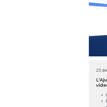
23 d
L’Aj
vide