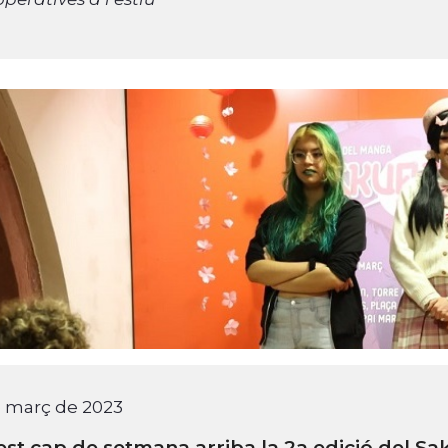
e març de 2023
st cap de setmana arriba la 2a edició del Sak