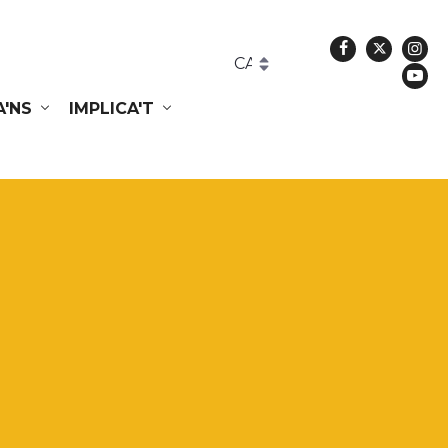
Facebook
Twitte
In
Yo
A'NS
IMPLICA'T