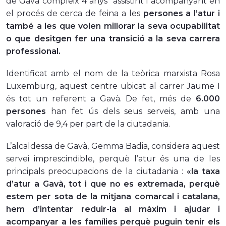
de Gavà compleix 4 anys assistint i acompanyant en
el procés de cerca de feina a les
persones a l’atur i
també a les que volen millorar la seva ocupabilitat
o que desitgen fer una transició a la seva carrera
professional.
Identificat amb el nom de la teòrica marxista Rosa
Luxemburg, aquest centre ubicat al carrer Jaume I
és tot un referent a Gavà. De fet, més de
6.000
persones
han fet ús dels seus serveis, amb una
valoració de 9,4 per part de la ciutadania.
L’alcaldessa de Gavà, Gemma Badia, considera aquest
servei imprescindible, perquè l’atur és una de les
principals preocupacions de la ciutadania :
«la taxa
d’atur a Gavà, tot i que no es extremada, perquè
estem per sota de la mitjana comarcal i catalana,
hem d’intentar reduir-la al màxim i ajudar i
acompanyar a les famílies perquè puguin tenir els