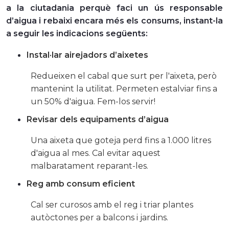
a la ciutadania perquè faci un ús responsable
d’aigua i rebaixi encara més els consums, instant-la
a seguir les indicacions següents:
Instal·lar airejadors d’aixetes
Redueixen el cabal que surt per l'aixeta, però
mantenint la utilitat. Permeten estalviar fins a
un 50% d'aigua. Fem-los servir!
Revisar dels equipaments d’aigua
Una aixeta que goteja perd fins a 1.000 litres
d'aigua al mes. Cal evitar aquest
malbaratament reparant-les.
Reg amb consum eficient
Cal ser curosos amb el reg i triar plantes
autòctones per a balcons i jardins.