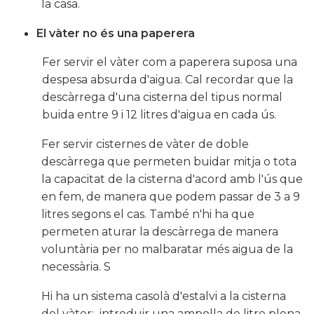
la casa.
El vàter no és una paperera
Fer servir el vàter com a paperera suposa una
despesa absurda d'aigua. Cal recordar que la
descàrrega d'una cisterna del tipus normal
buida entre 9 i 12 litres d'aigua en cada ús.
Fer servir cisternes de vàter de doble
descàrrega que permeten buidar mitja o tota
la capacitat de la cisterna d'acord amb l'ús que
en fem, de manera que podem passar de 3 a 9
litres segons el cas. També n'hi ha que
permeten aturar la descàrrega de manera
voluntària per no malbaratar més aigua de la
necessària. S
Hi ha un sistema casolà d'estalvi a la cisterna
del vàter: introduir una ampolla de litre plena