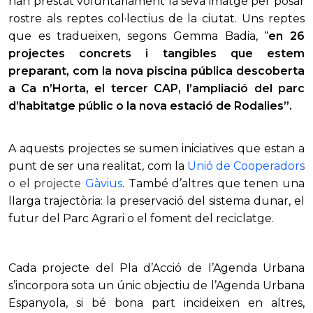
han prestat voluntàriament la seva imatge per posar
rostre als reptes col·lectius de la ciutat. Uns reptes
que es tradueixen, segons Gemma Badia, “
en 26
projectes concrets i tangibles que estem
preparant, com la nova
piscina pública descoberta
a Ca n’Horta, el tercer CAP, l’ampliació del parc
d’habitatge públic o la nova estació de Rodalies”.
A aquests projectes se sumen iniciatives que estan a
punt de ser una realitat, com la
Unió de Cooperadors
o el projecte
Gàvius
. També d’altres que tenen una
llarga trajectòria: la preservació del sistema dunar, el
futur del Parc Agrari o el foment del reciclatge.
Cada projecte del Pla d’Acció de l’Agenda Urbana
s’incorpora sota un únic objectiu de l’Agenda Urbana
Espanyola, si bé bona part incideixen en altres,