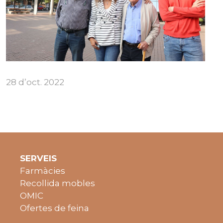
28 d’oct. 2022
SERVEIS
Farmàcies
Recollida mobles
OMIC
Ofertes de feina