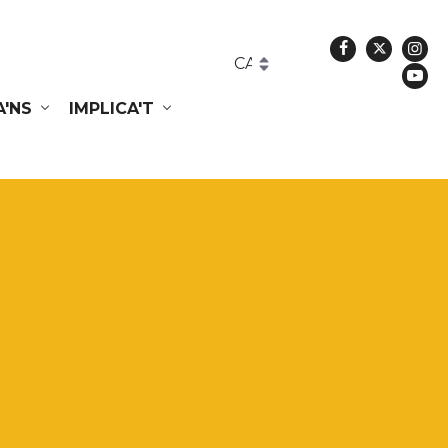
Facebook
Twitte
In
Yo
A'NS
IMPLICA'T