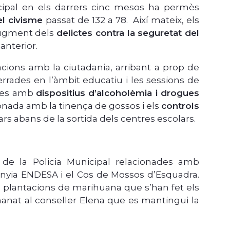
cipal en els darrers cinc mesos ha permès
el civisme
passat de 132 a 78. Així mateix, els
 augment dels
delictes contra la seguretat del
anterior.
acions amb la ciutadania, arribant a prop de
errades en l’àmbit educatiu i les sessions de
ades amb
dispositius d’alcoholèmia i drogues
onada amb la tinença de gossos i els
controls
rs abans de la sortida dels centres escolars.
de la Policia Municipal relacionades amb
nyia ENDESA i el Cos de Mossos d’Esquadra.
 plantacions de marihuana que s’han fet els
manat al conseller Elena que es mantingui la