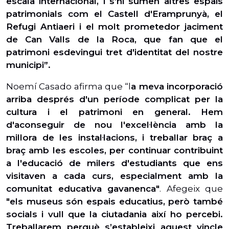
escala internacional, i s’hi sumen altres espais
patrimonials com el Castell d'Eramprunyà, el
Refugi Antiaeri i el molt prometedor jaciment
de Can Valls de la Roca, que fan que el
patrimoni esdevingui tret d'identitat del nostre
municipi”.
Noemí Casado afirma que “l
a meva incorporació
arriba després d'un període complicat per la
cultura i el patrimoni en general. Hem
d'aconseguir de nou l'excel·lència amb la
millora de les instal·lacions, i treballar braç a
braç amb les escoles, per continuar contribuint
a l'educació de milers d'estudiants que ens
visitaven a cada curs, especialment amb la
comunitat educativa gavanenca"
. Afegeix que
"els museus són espais educatius, però també
socials i vull que la ciutadania així ho percebi.
Treballarem perquè s’estableixi aquest vincle