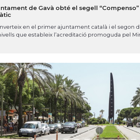
untament de Gavà obté el segell “Compenso” 
àtic
nverteix en el primer ajuntament català i el segon 
nivells que estableix l’acreditació promoguda pel Min