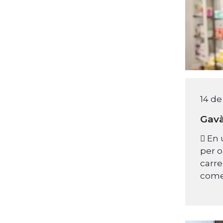
14 de
Gavà
 En 
per o
carr
come