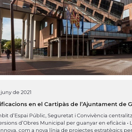
 juny de 2021
ficacions en el Cartipàs de l’Ajuntament de 
mbit d’Espai Públic, Seguretat i Convivència centrali
ersions d’Obres Municipal per guanyar en eficàcia • L’
nnova, com a nova línia de projectes estratègics pe