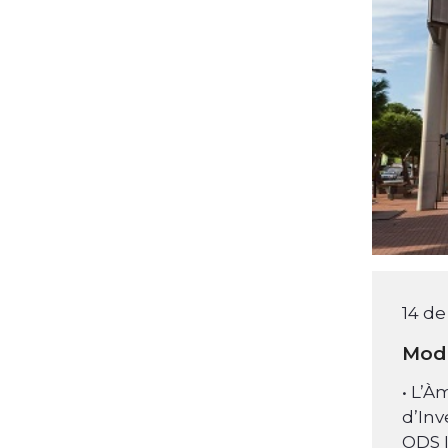
14 de
Modi
• L’À
d’Inv
ODS I