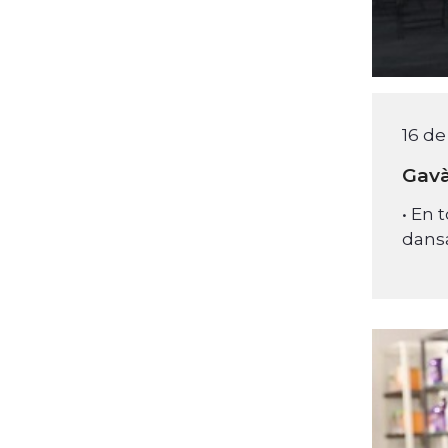
16 de
Gavà
• En 
dansa