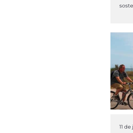
soste
11 de