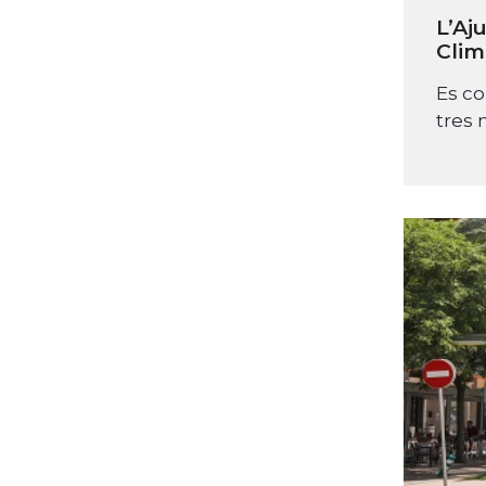
L’Aj
Clim
Es co
tres 