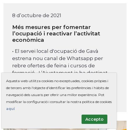
8 d’octubre de 2021
Més mesures per fomentar
l’ocupació i reactivar l’activitat
econòmica
• El servei local d'ocupació de Gavà
estrena nou canal de Whatsapp per
rebre ofertes de feina i cursos de
formació • L’Ajuntament ja ha destinat
382.000 euros en ajudes a petites
Aquesta web utilitza cookies no exceptuades, cookies pròpies i
empreses i autònoms que més han patit
de tercers amb l'objecte d'identificar les preferències i hàbits de
les conseqüències de la COVID-19
navegació dels usuaris per oferir una millor experiència. Pot
modificar la configuració i consultar la nostra política de cookies
aquí
Accepto