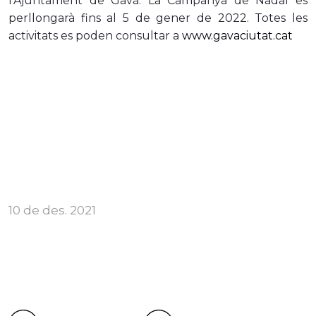
l’Ajuntament de Gavà. La Campanya de Nadal es
perllongarà fins al 5 de gener de 2022. Totes les
activitats es poden consultar a
www.gavaciutat.cat
10 de des. 2021