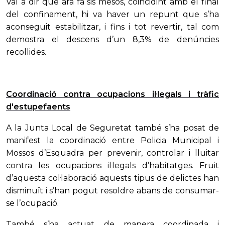
Val a dir que ara fa sis mesos, coincidint amb el final
del confinament, hi va haver un repunt que s’ha
aconseguit estabilitzar, i fins i tot revertir, tal com
demostra el descens d’un 8,3% de denúncies
recollides.
Coordinació contra ocupacions il·legals i tràfic
d'estupefaents
A la Junta Local de Seguretat també s’ha posat de
manifest la coordinació entre Policia Municipal i
Mossos d’Esquadra per prevenir, controlar i lluitar
contra les ocupacions il·legals d’habitatges. Fruit
d’aquesta col·laboració aquests tipus de delictes han
disminuït i s’han pogut resoldre abans de consumar-
se l’ocupació.
També s’ha actuat de manera coordinada i