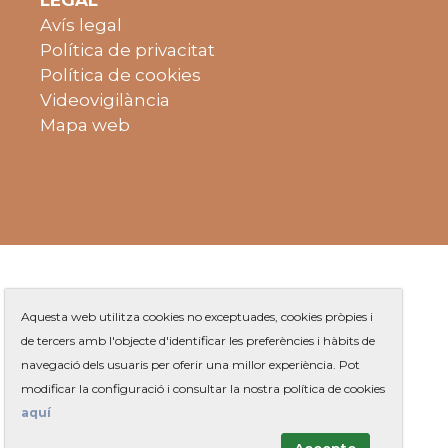
Avís legal
Política de privacitat
Política de cookies
Videovigilància
Mapa web
Aquesta web utilitza cookies no exceptuades, cookies pròpies i
de tercers amb l'objecte d'identificar les preferències i hàbits de
navegació dels usuaris per oferir una millor experiència. Pot
Plaça de Jaume Balmes s/n
|
modificar la configuració i consultar la nostra política de cookies
Telèfon
93 263 91 00
- Telèfon gratuït:
|
Contacte
aquí