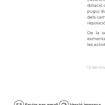
dotació 
pugui d
dels cam
reposició
De la s
esmentad
les activ
12 de no
Enviar per email
Versió impresa