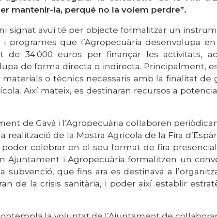
 per mantenir-la, perquè no la volem perdre”.
ni signat avui té per objecte formalitzar un instr
ts i programes que l’Agropecuària desenvolupa en 
t de 34.000 euros per finançar les activitats, 
upa de forma directa o indirecta. Principalment, es 
 materials o tècnics necessaris amb la finalitat de g
ícola. Així mateix, es destinaran recursos a potencia
ment de Gavà i l’Agropecuària col·laboren periòdicame
a realització de la Mostra Agrícola de la Fira d’Es
 poder celebrar en el seu format de fira presencial
 Ajuntament i Agropecuària formalitzen un conve
la subvenció, que fins ara es destinava a l’organitz
rran de la crisis sanitària, i poder així establir e
contempla la voluntat de l’Ajuntament de col·labora