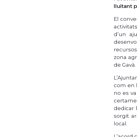
lluitant
El conve
activita
d’un aju
desenvol
recursos
zona agr
de Gavà.
L’Ajunta
com en l
no es va
certamen
dedicar 
sorgit a
local.
L’acord 