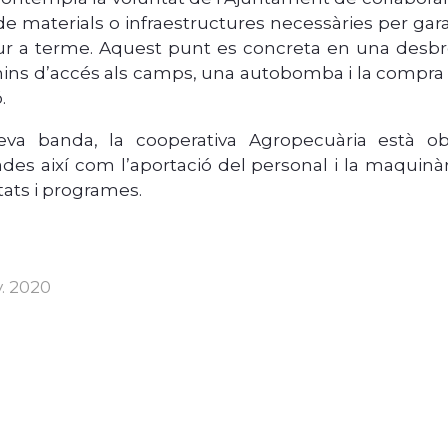
de materials o infraestructures necessàries per garan
ur a terme. Aquest punt es concreta en una desb
ins d’accés als camps, una autobomba i la compra d
.
eva banda, la cooperativa Agropecuària està obl
es així com l’aportació del personal i la maquinàr
itats i programes.
v. 2020