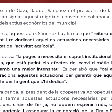
essa de Gavà, Raquel Sánchez i el president de l
han signat aquest migdia el conveni de col·laboraci
els actius econòmics del municipi.
rc d’aquest
acte, Sánchez ha afirmat que
“reitero 
ant i reivindicant aquelles actuacions necessàries
at de l’activitat agrícola”
.
caldessa
“la pagesia necessita el suport institucional
a, que està patint els efectes del canvi climàti
 amb una major intensitat”
. És per això que
“cal 
racions aquestes actuacions per garantir que aque
le per la gent que s’hi dedica”.
va banda, el president de la cooperativa Agropecuàri
a terme aquestes actuacions necessàries per 
ncions s’han de fer ja, no podem esperar més, 
tat agrícola i assegurar la celebració de la Fira d