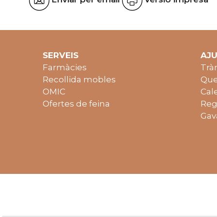
SERVEIS
AJ
Farmàcies
Trà
Recollida mobles
Que
OMIC
Cal
Ofertes de feina
Reg
Gav