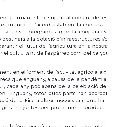
ument permanent de suport al conjunt de les
el municipi. L’acord estableix la concessió
actuacions i programes que la cooperativa
destinarà a la dotació d’infraestructures i/o
arantir el futur de l’agricultura en la nostra
r el cultiu tant de l’espàrrec com del calçot
nt en el foment de l’activitat agrícola, així
pàrrecs que enguany, a causa de la pandèmia,
. I, cada any poc abans de la celebració del
ni. Enguany, totes dues parts han acordat
ació de la Fira, a altres necessitats que han
stratègies conjuntes per promoure el producte
r amb l’Agropecuària en el manteniment i la