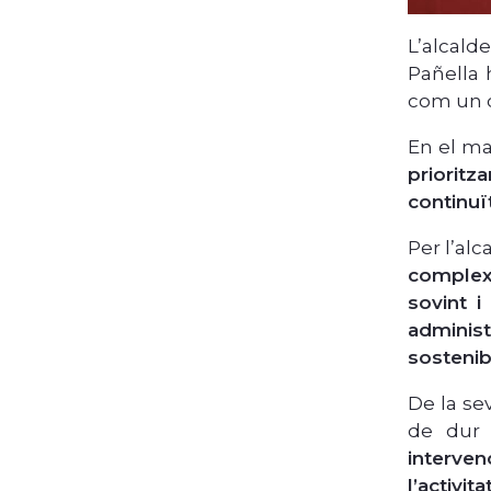
L’alcald
Pañella 
com un d
En el ma
prioritz
continuït
Per l’al
complex
sovint i
administ
sostenib
De la se
de dur 
interve
l’activi