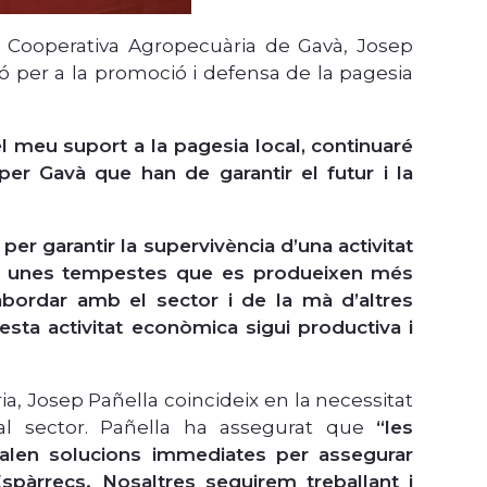
a Cooperativa Agropecuària de Gavà, Josep
ó per a la promoció i defensa de la pagesia
el meu suport a la pagesia local, continuaré
 per Gavà que han de garantir el futur i la
 per garantir la supervivència d’una activitat
c i unes tempestes que es produeixen més
abordar amb el sector i de la mà d’altres
sta activitat econòmica sigui productiva i
a, Josep Pañella coincideix en la necessitat
al sector. Pañella ha assegurat que
“les
calen solucions immediates per assegurar
’Espàrrecs. Nosaltres seguirem treballant i