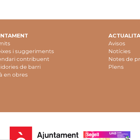
UNTAMENT
ACTUALIT
mits
Avisos
ixes i suggeriments
Notícies
endari contribuent
Notes de p
idories de barri
Plens
à en obres