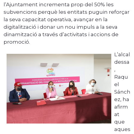
l’Ajuntament incrementa prop del 50% les
subvencions perquè les entitats puguin reforçar
la seva capacitat operativa, avançar en la
digitalització i donar un nou impuls a la seva
dinamització a través d’activitats i accions de
promoció.
L’alcal
dessa
,
Raqu
el
Sánch
ez, ha
afirm
at
que
aques