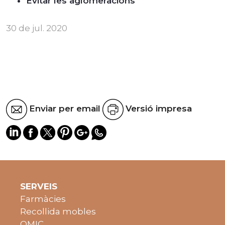
Evitar les aglomeracions
30 de jul. 2020
Enviar per email
Versió impresa
SERVEIS
Farmàcies
Recollida mobles
OMIC