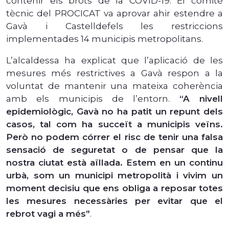
contenir els brots de la COVID-19. El comitè
tècnic del PROCICAT va aprovar ahir estendre a
Gavà i Castelldefels les restriccions
implementades 14 municipis metropolitans.
L’alcaldessa ha explicat que l’aplicació de les
mesures més restrictives a Gavà respon a la
voluntat de mantenir una mateixa coherència
amb els municipis de l’entorn.
“A nivell
epidemiològic, Gavà no ha patit un repunt dels
casos, tal com ha succeït a municipis veïns.
Però no podem córrer el risc de tenir una falsa
sensació de seguretat o de pensar que la
nostra ciutat està aïllada. Estem en un continu
urbà, som un municipi metropolità i vivim un
moment decisiu que ens obliga a reposar totes
les mesures necessàries per evitar que el
rebrot vagi a més”
.