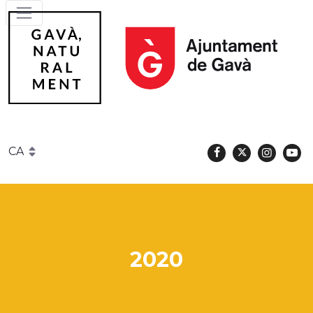
Facebook
Twitter
Instag
Y
Gavà
2020