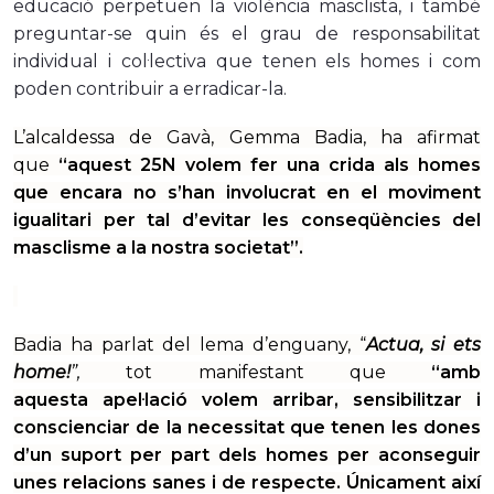
educació perpetuen la violència masclista, i també
preguntar-se quin és el grau de responsabilitat
individual i col·lectiva que tenen els homes i com
poden contribuir a erradicar-la.
L’alcaldessa de Gavà, Gemma Badia, ha afirmat
que
“aquest 25N
volem fer una crida als homes
que encara no s’han involucrat en el moviment
igualitari per tal d’evitar les conseqüències del
masclisme a la nostra societat”.
Badia ha parlat del lema d’enguany, “
Actua, si ets
home!
”,
tot manifestant
que
“amb
aquesta
apel·lació volem arribar, sensibilitzar i
conscienciar de la necessitat que tenen les dones
d’un suport per part dels homes per aconseguir
unes relacions sanes i de respecte. Únicament així