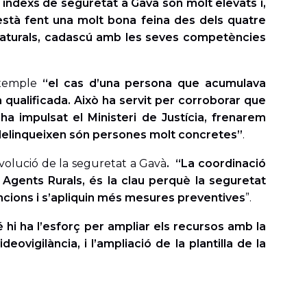
 índexs de seguretat a Gavà són molt elevats i,
’està fent una molt bona feina des dels quatre
is naturals, cadascú amb les seves competències
 exemple
“el cas d’una persona que acumulava
qualificada. Això ha servit per corroborar que
ha impulsat el Ministeri de Justícia, frenarem
 delinqueixen són persones molt concretes”
.
volució de la seguretat a Gavà
. “La coordinació
Agents Rurals, és la clau perquè la seguretat
ncions i s’apliquin més mesures preventives
”.
i ha l’esforç per ampliar els recursos amb la
vigilància, i l’ampliació de la plantilla de la