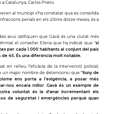
n a Catalunya, Carlos Prieto.
eren al municipi s’ha constatat que es consolida
infraccions penals en els últims dotze mesos, és a
des avui ratifiquen que Gavà és una ciutat més
afirmat el conseller Elena que ha indicat que “
si
tes per cada 1.000 habitants al conjunt del país
s de 45. És una diferència molt notable.
at en relleu l’eficàcia de la intervenció policial,
b un major nombre de detencions i que
“lluny de
foisme ens porta a l’exigència, a posar més
nar-nos encara millor
.
Gavà és un exemple de
ostra voluntat és la d'anar incrementant els
ssos de seguretat i emergències perquè quan