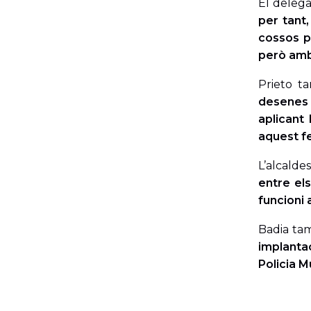
El delega
per tant,
cossos po
però amb
Prieto t
desenes 
aplicant
aquest f
L’alcalde
entre el
funcioni 
Badia ta
implantac
Policia Mu