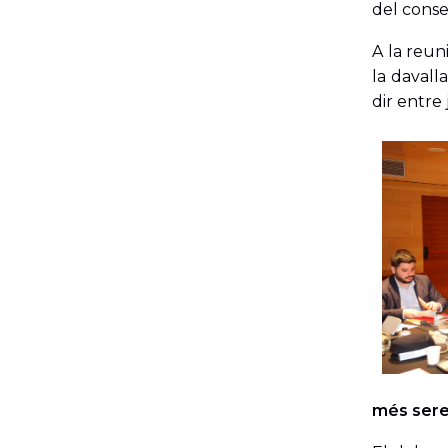
del conse
A la reun
la davall
dir entre
més sere