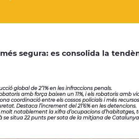
 més segura: es consolida la tendèn
cció global de 2’1% en les infraccions penals.
robatoris amb força baixen un 11%, i els robatoris amb vi
ona coordinació entre els cossos policials i més recursos
retat. Destaca l’increment del 21’6% en les detencions.
molt notablement la xifra d’ocupacions d’habitatges, 
 se situa 22 punts per sota de la mitjana de Catalunya