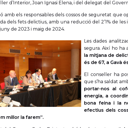
ller d’Interior, Joan Ignasi Elena, i del delegat del Gover
ió amb els responsables dels cossos de seguretat que op
ada dels fets delictius, amb una reducció del 2’1% de les 
 juny de 2023 i maig de 2024.
Les dades analitza
segura. Així ho ha 
la mitjana de delic
és de 67, a Gavà é
El conseller ha pos
que s’ha saldat am
portar-nos al co
energia, a coordi
bona feina i la n
efectius dels co
m millor la farem”.