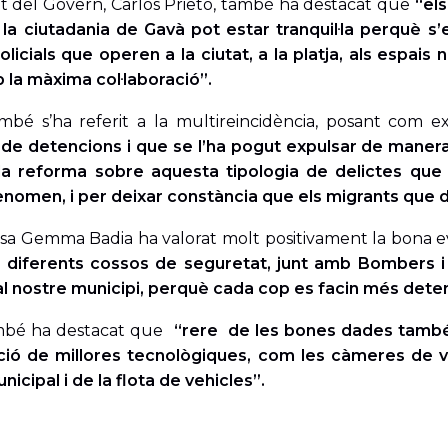
t del Govern, Carlos Prieto, també ha destacat que
“els
 la ciutadania de Gavà pot estar tranquil·la perquè s
licials que operen a la ciutat, a la platja, als espa
 la màxima col·laboració”.
ambé s’ha referit a la multireincidència, posant com
de detencions i que se l’ha pogut expulsar de manera 
 la reforma sobre aquesta tipologia de delictes que 
enomen, i per deixar constància que els migrants que
ssa Gemma Badia ha valorat molt positivament la bona e
s diferents cossos de seguretat, junt amb Bombers i 
al nostre municipi, perquè cada cop es facin més dete
mbé ha destacat que
“rere de les bones dades també h
ió de millores tecnològiques, com les càmeres de video
nicipal i de la flota de vehicles”.