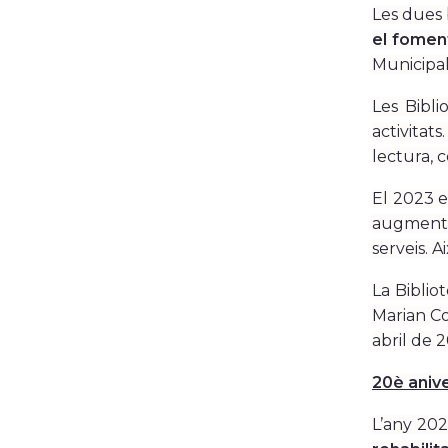
Les dues 
el foment
Municipal
Les Bibli
activitat
lectura, c
El 2023 
augmentar
serveis. A
La Biblio
Marian Co
abril de 
20è anive
L’any 202