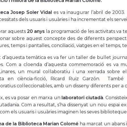
ació i millora de la Biblioteca Marian Colomé.
teca Josep Soler Vidal
es va inaugurar l’abril de 2003.
essitats dels usuaris i usuàries i ha incrementat els serve
brar aquests
20 anys
la programació de les activitats va t
ionar sobre aquest concepte des de diferents perspectiv
ures, temps i pantalles, conciliació, viatges en el temps, t
t d’aquesta temàtica es va fer un taller de bullet journ
s. Com a cloenda d’aquesta commemoració es va munt
inares, un mural col·laboratiu i una xerrada sobre el
ista en ciència-ficció, Ricard Ruiz Garzón. També
tius col·leccionables, amb un disseny diferents per a c
ix, es va posar en marxa un
laboratori ciutadà
. Consiste
utadania. Com a resultat, s’ha dissenyat un nou espai exp
 com els usuaris i usuàries imaginen les seves biblioteque
a de la Biblioteca Marian Colomé
ha marcat un abans i