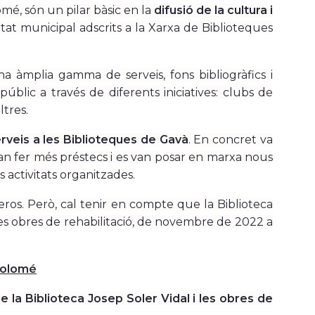
omé, són un pilar bàsic en la
difusió de la cultura i
tat municipal adscrits a la Xarxa de Biblioteques
a àmplia gamma de serveis, fons bibliogràfics i
úblic a través de diferents iniciatives: clubs de
ltres.
erveis a les Biblioteques de Gavà
. En concret va
van fer més préstecs i es van posar en marxa nous
s activitats organitzades.
eros. Però, cal tenir en compte que la Biblioteca
s obres de rehabilitació, de novembre de 2022 a
 Colomé
e la Biblioteca Josep Soler Vidal i les obres de