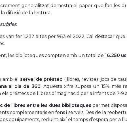
crement generalitzat demostra el paper que fan les du
 la difusió de la lectura.
suàries
es van fer 1.232 altes per 983 el 2022. Cal destacar que 
os.
nt, les biblioteques compten amb un total de
16.250 us
ió amb el
servei de préstec
(llibres, revistes, jocs de ta
ana al dia de 360
. Aquesta xifra suposa un 15% més re
els préstecs de llibres d’imaginació per a infants de 7-9 a
c de llibres entre les dues biblioteques
permet disposar 
ts complementaris en fons i serveis. Des de la reobertur
 dos equipaments, reduint així el temps d’espera per a l’us