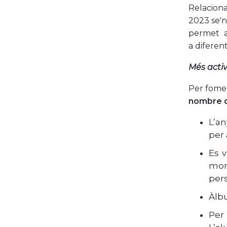
Relacionat
2023 se'n
permet ac
a diferent
Més activ
Per fomen
nombre d
L’a
per 
Es v
mon
pers
Àlbu
Per