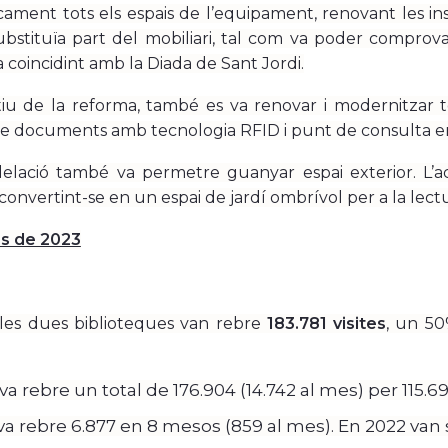
cament tots els espais de l’equipament, renovant les ins
bstituïa part del mobiliari, tal com va poder comprova
 coincidint amb la Diada de Sant Jordi.
 de la reforma, també es va renovar i modernitzar tot 
e documents amb tecnologia RFID i punt de consulta ent
elació també va permetre guanyar espai exterior. L’ac
 convertint-se en un espai de jardí ombrívol per a la lectu
s de 2023
 les dues biblioteques van rebre
183.781 visites
, un 50
va rebre un total de 176.904 (14.742 al mes) per 115.69
a rebre 6.877 en 8 mesos (859 al mes). En 2022 van s