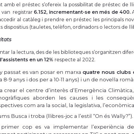
 amb el préstec s’ofereix la possibilitat de préstec de lli
 van registrar
6.152, incrementant-se en més de 400.
A
cedir al catàleg i prendre en préstec les principals nove
s dispositius (tauletes, telèfon, ordinadors o lectors de lli
itats
tar la lectura, des de les biblioteques s’organitzen dife
’assistents en un 12%
respecte al 2022.
ny passat es van posar en marxa
quatre nous clubs d
a 8-9 anys i dos per a 10-11 anys) i un de novel·la ro
a crear el centre d’interès d’Emergència Climàtica,
ogràfiques aborden les causes i les conseqüèn
pectives com ara la social, la legislativa, l’econòmica
ms Busca i troba (llibres-joc a l’estil “On és Wally?”).
 primer cop es va implementar l’experiència 