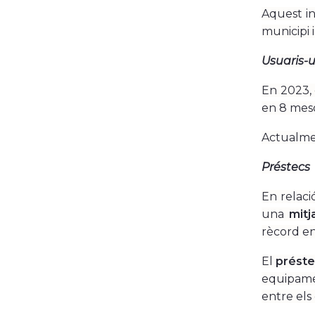
Aquest in
municipi i
Usuaris-u
En 2023, 
en 8 mes
Actualme
Préstecs
En relac
una
mitj
rècord en 
El
préste
equipamen
entre els