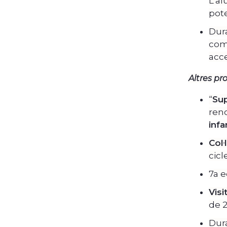
L’al
pote
Dura
com
acce
Altres pr
“
Sup
ren
infa
Col·
cicl
7a e
Vis
de 2
Dur