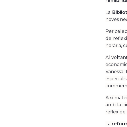
rehabilit
La
Biblio
noves nec
Per cele
de reflex
horària, c
Al voltan
economie
Vanessa L
especial
commemora
Així mate
amb la ci
reflex de
La
reform