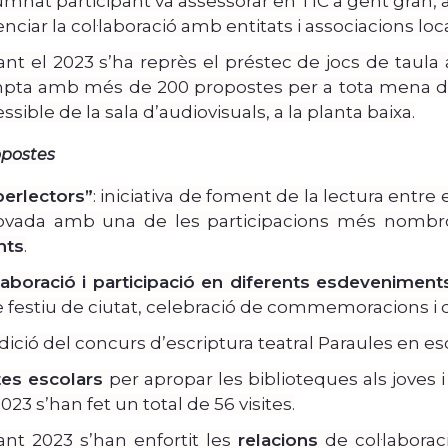
umnat participant va assessorar en TIC a gent gran, an
nciar la col·laboració amb entitats i associacions loca
nt el 2023 s’ha reprès el préstec de jocs de taula a 
pta amb més de 200 propostes per a tota mena de p
ssible de la sala d’audiovisuals, a la planta baixa.
opostes
erlectors”
: iniciativa de foment de la lectura entre
ovada amb una de les participacions més nombr
nts
.
laboració i participació en diferents esdeveniment
e festiu de ciutat, celebració de commemoracions i d
dició del concurs d’escriptura teatral Paraules en e
ites escolars
per apropar les biblioteques als joves i
023 s’han fet un total de 56 visites.
ant 2023 s’han enfortit les
relacions
de col·laborac