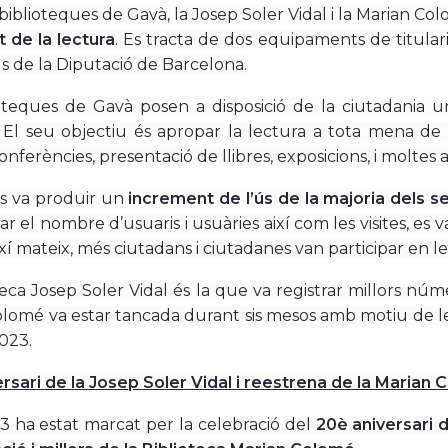
biblioteques de Gavà, la Josep Soler Vidal i la Marian Col
 de la lectura
. Es tracta de dos equipaments de titulari
s de la Diputació de Barcelona.
oteques de Gavà posen a disposició de la ciutadania un
s. El seu objectiu és apropar la lectura a tota mena de p
onferències, presentació de llibres, exposicions, i moltes a
es va produir un
increment de l’ús de la majoria dels s
 el nombre d’usuaris i usuàries així com les visites, es 
ixí mateix, més ciutadans i ciutadanes van participar en le
teca Josep Soler Vidal és la que va registrar millors núm
lomé va estar tancada durant sis mesos amb motiu de le
2023.
rsari de la Josep Soler Vidal i reestrena de la Marian
3 ha estat marcat per la celebració del
20è aniversari d