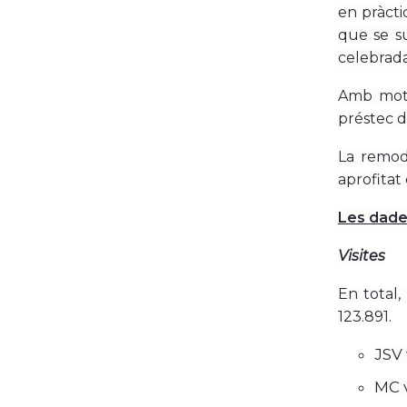
en pràcti
que se su
celebrada
Amb motiu
préstec d
La remod
aprofitat
Les dade
Visites
En total,
123.891.
JSV 
MC v