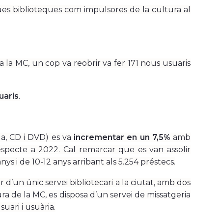
es biblioteques com impulsores de la cultura al
a la MC, un cop va reobrir va fer 171 nous usuaris
uaris
.
ula, CD i DVD) es va
incrementar en un 7,5%
amb
specte a 2022. Cal remarcar que es van assolir
nys i de 10-12 anys arribant als 5.254 préstecs.
d’un únic servei bibliotecari a la ciutat, amb dos
a de la MC, es disposa d’un servei de missatgeria
uari i usuària.