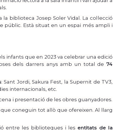
imació lectora a la sala infantil i van ajudar a
ls.
la biblioteca Josep Soler Vidal. La col·lecció
úblic. Està situat en un espai més ampli i
 els infants que en 2023 va celebrar una edició
oses dels darrers anys amb un total de
74
s
: Sant Jordi, Sakura Fest, la Supernit de TV3,
ies internacionals, etc.
scena i presentació de les obres guanyadores.
 que coneguin tot allò que ofereixen. Al llarg
ió entre les biblioteques i les
entitats de la