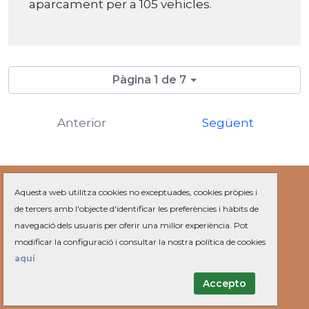
aparcament per a 105 vehicles.
Pàgina 1 de 7
Anterior
Següent
Aquesta web utilitza cookies no exceptuades, cookies pròpies i
SERVEIS
de tercers amb l'objecte d'identificar les preferències i hàbits de
Farmàcies
navegació dels usuaris per oferir una millor experiència. Pot
Recollida mobles
modificar la configuració i consultar la nostra política de cookies
OMIC
aquí
Ofertes de feina
Accepto
AJUNTAMENT