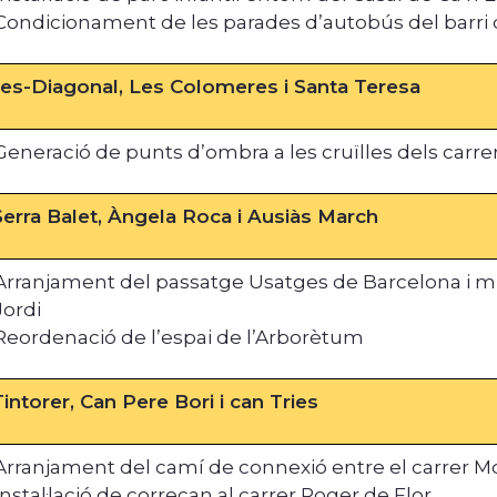
Condicionament de les parades d’autobús del barri
les-Diagonal, Les Colomeres i Santa Teresa
Generació de punts d’ombra a les cruïlles dels carre
erra Balet, Àngela Roca i Ausiàs March
Arranjament del passatge Usatges de Barcelona i mill
Jordi
Reordenació de l’espai de l’Arborètum
intorer, Can Pere Bori i can Tries
Arranjament del camí de connexió entre el carrer Mon
Instal·lació de correcan al carrer Roger de Flor