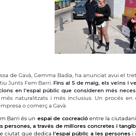
essa de Gavà, Gemma Badia, ha anunciat avui el tret
atiu Junts Fem Barri.
Fins al 5 de maig, els veïns i
cions en l’espai públic que consideren més nece
, més naturalitzats i més inclusius. Un procés 
empresa o comerç a Gavà.
m Barri és un
espai de cocreació
entre la ciutadan
es persones, a través de millores concretes i tangib
e ciutat que dedica
l’espai públic a les persones
i