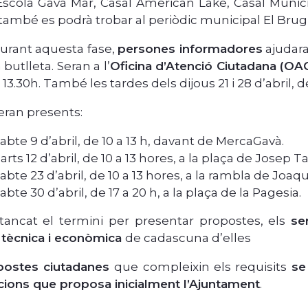
 Escola Gavà Mar, Casal American Lake, Casal Munici
 també es podrà trobar al periòdic municipal El Brug
urant aquesta fase,
persones informadores
ajudara
 butlleta. Seran a l’
Oficina d’Atenció Ciutadana (OA
 13.30h. També les tardes dels dijous 21 i 28 d’abril, d
eran presents:
abte 9 d’abril, de 10 a 13 h, davant de MercaGavà.
rts 12 d’abril, de 10 a 13 hores, a la plaça de Josep Ta
abte 23 d’abril, de 10 a 13 hores, a la rambla de Joa
abte 30 d’abril, de 17 a 20 h, a la plaça de la Pagesia.
ancat el termini per presentar propostes, els
se
at tècnica i econòmica
de cadascuna d’elles
postes ciutadanes
que compleixin els requisits
se 
cions que proposa inicialment l’Ajuntament
.