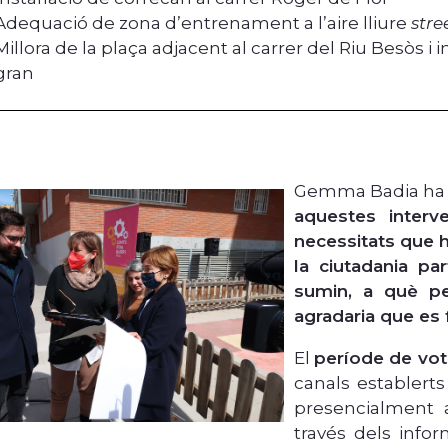
Adequació de zona d’entrenament a l’aire lliure
stre
Millora de la plaça adjacent al carrer del Riu Besòs i i
gran
Gemma Badia ha 
aquestes interv
necessitats que 
la ciutadania par
sumin, a què pe
agradaria que es f
El
període de vota
canals establerts
presencialment 
través dels info