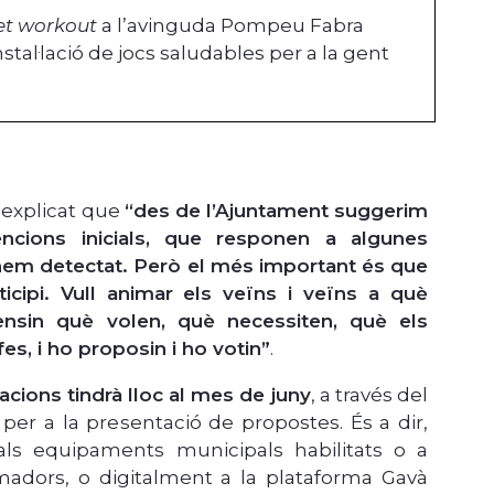
et workout
a l’avinguda Pompeu Fabra
nstal·lació de jocs saludables per a la gent
explicat que
“des de l’Ajuntament suggerim
encions inicials, que responen a algunes
hem detectat. Però el més important és que
ticipi. Vull animar els veïns i veïns a què
nsin què volen, què necessiten, què els
es, i ho proposin i ho votin”
.
cions tindrà lloc al mes de juny
,
a
través del
 per a la presentació de propostes. És a dir,
als equipaments municipals habilitats o a
rmadors, o digitalment a la plataforma Gavà