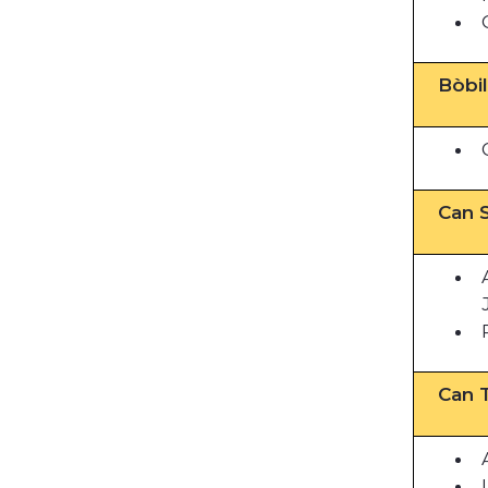
Bòbi
Can S
Can T