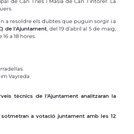
pal de Can Tries i Masia de Can Tintorer. La
uers.
n a resoldre els dubtes que puguin sorgir i a
C) de l’Ajuntament
, del 19 d’abril al 5 de maig,
e 16 a 18 hores.
rradellas.
quim Vayreda.
rveis tècnics de l’Ajuntament analitzaran la
sotmetran a votació juntament amb les 12