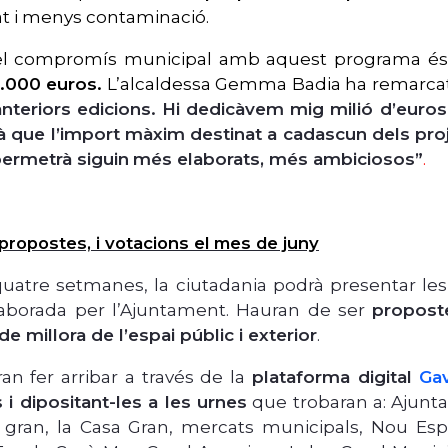
t i menys contaminació.
el compromís municipal amb aquest programa és 
0.000 euros.
L’alcaldessa Gemma Badia ha remarc
nteriors edicions.
Hi dedicàvem mig milió d’euros i
 que l’import màxim destinat a cadascun dels pro
ermetrà siguin
més elaborats, més ambiciosos”
.
propostes, i votacions el mes de juny
uatre setmanes, la ciutadania podrà presentar les 
elaborada per l’Ajuntament. Hauran de ser
propost
e millora de l’espai públic i exterior
.
an fer arribar a través de la
plataforma digital
Gav
s i dipositant-les a les urnes
que trobaran a: Ajunta
gran, la Casa Gran, mercats municipals, Nou Espa