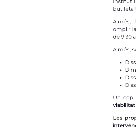
Institut
butlleta
A més, d
omplir la
de 9.30 a
A més, s
Diss
Dima
Diss
Diss
Un cop t
viabilit
Les pro
interven