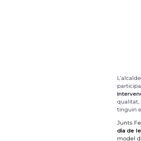
L’alcald
particip
interven
qualitat
tinguin 
Junts Fe
dia de l
model d