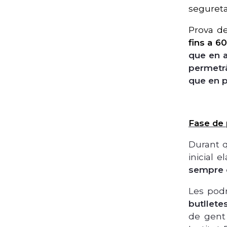
segureta
Prova d
fins a 6
que en a
permetrà
que en p
Fase de 
Durant q
inicial 
sempre d
Les podr
butllete
de gent 