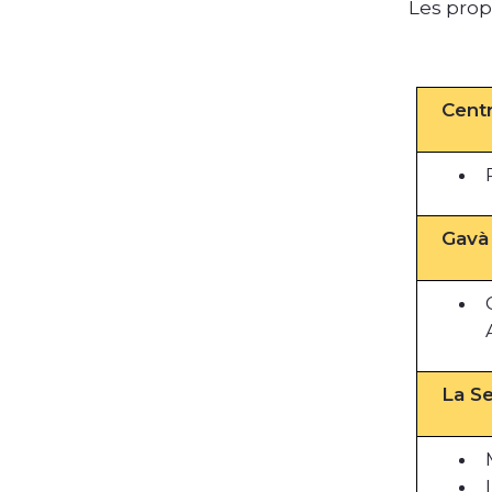
Les prop
Centr
Gavà
La Se