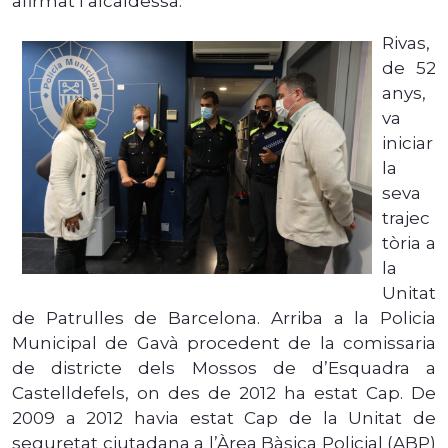
afirmat l’alcaldessa.
Rivas,
de 52
anys,
va
iniciar
la
seva
trajec
tòria a
la
Unitat
de Patrulles de Barcelona. Arriba a la Policia
Municipal de Gavà procedent de la comissaria
de districte dels Mossos de d’Esquadra a
Castelldefels, on des de 2012 ha estat Cap. De
2009 a 2012 havia estat Cap de la Unitat de
seguretat ciutadana a l’Àrea Bàsica Policial (ABP)