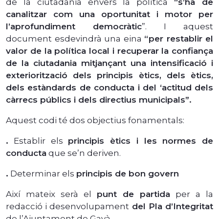
de la ciutadania envers la política
“s’ha de
canalitzar com una oportunitat i motor per
l’aprofundiment democràtic
”. I aquest
document esdevindrà una eina
“per restablir el
valor de la política local i recuperar la confiança
de la ciutadania mitjançant una intensificació i
exteriorització dels principis ètics, dels ètics,
dels estàndards de conducta i del ‘actitud dels
càrrecs públics i dels directius municipals”.
Aquest codi té dos objectius fonamentals:
.
Establir els
principis ètics i les normes de
conducta
que se’n deriven.
.
Determinar els
principis de bon govern
Així mateix serà el
punt de partida
per a la
redacció i desenvolupament
del Pla d’Integritat
de l’Ajuntament de Gavà.