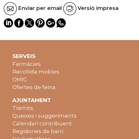
Enviar per email
Versió impresa
SERVEIS
Farmàcies
Recollida mobles
OMIC
Ofertes de feina
AJUNTAMENT
Tràmits
Queixes i suggeriments
Calendari contribuent
Regidories de barri
Gavà en obres